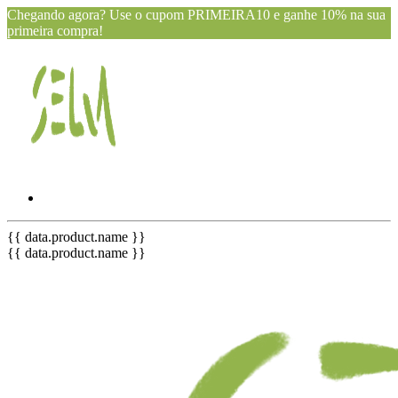
Chegando agora? Use o cupom PRIMEIRA10 e ganhe 10% na sua
primeira compra!
{{ data.product.name }}
{{ data.product.name }}