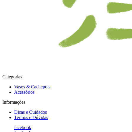
Categorias
Vasos & Cachepots
Acessórios
Informações
Dicas e Cuidados
Termos e Dúvidas
facebook